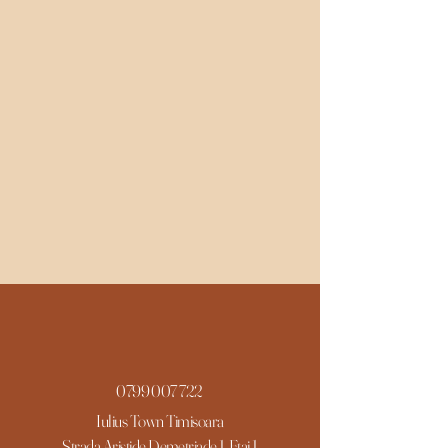
0799 007 722
Iulius Town Timisoara
Strada Aristide Demetriade 1, Etaj 1