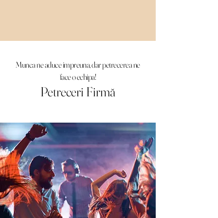
Munca ne aduce impreuna, dar petrecerea ne
face o echipa!
Petreceri Firmă